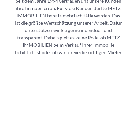
Seit dem Jahre 1994 vertrauen uns unsere Kunden
ihre Immobilien an. Für viele Kunden durfte METZ
IMMOBILIEN bereits mehrfach tätig werden. Das
ist die größte Wertschätzung unserer Arbeit. Dafür
unterstützen wir Sie gerne individuell und
transparent. Dabei spielt es keine Rolle, ob METZ
IMMOBILIEN beim Verkauf Ihrer Immobilie
behilflich ist oder ob wir für Sie die richtigen Mieter
finden dürfen – Wir sind Ihr partnerschaftlicher
Dienstleister. Nicht nur kompetent – wir kennen
zudem die Region wie unsere Westentasche!
ERFAHRUNG & REGIONALE