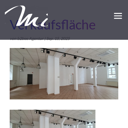
Verkaufsfläche
von
b2bee Agentur
|
Sep. 15, 2025