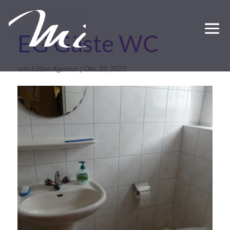
EG Gäste WC
von
b2bee Agentur
|
Okt. 22, 2025