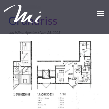
Grundriss
von
b2bee Agentur
|
Nov. 25, 2025